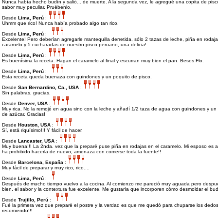
Nunca había hecho budín y salió... de muerte. A la segunda vez, le agregué una copita de pis
sabor muy peculiar. Pruébenlo.
Desde
Lima, Perú
:
Uhmm que rico! Nunca había probado algo tan rico.
Desde
Lima, Perú
:
Excelente! Pero deberían agregarle mantequilla derretida, sólo 2 tazas de leche, piña en rodaja
caramelo y 5 cucharadas de nuestro pisco peruano, una delicia!
Desde
Lima, Perú
:
Es buenísima la receta. Hagan el caramelo al final y escurran muy bien el pan. Besos Flo.
Desde
Lima, Perú
:
Esta receta queda buenaza con guindones y un poquito de pisco.
Desde
San Bernardino, Ca., USA
:
Sin palabras, gracias.
Desde
Denver, USA
:
Muy rica. No la remojé en agua sino con la leche y añadí 1/2 taza de agua con guindones y u
de azúcar. Gracias!
Desde
Houston, USA
:
Sí, está riquísimo!!! Y fácil de hacer.
Desde
Lancaster, USA
:
Muy buena!!! La 2nda. vez que la preparé puse piña en rodajas en el caramelo. Mi esposo es 
ha prohibido hacerla de nuevo, amenaza con comerse toda la fuente!!
Desde
Barcelona, España
:
Muy fácil de preparar y muy rico, rico....
Desde
Lima, Perú
:
Después de mucho tiempo vuelvo a la cocina. Al comienzo me pareció muy aguada pero despu
bien, el sabor y la contextura fue excelente. Me gustaría que incorporen cómo desmoldar el bud
Desde
Trujillo, Perú
:
Fué la primera vez que preparé el postre y la verdad es que me quedó para chuparse los dedos,
recomiendo!!!