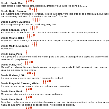
Desde
, Costa Rica
:
Hola amigos, esta receta está deliciosa, gracias y que Dios los bendiga.........
Desde
Quito, Ecuador
:
Soy Colombiana y mi marido Peruano, le hice la receta y me dijo que sí se parecía a la que h
un postre muy delicioso. A mi también me encantó. Gracias.
Desde
Sydney, Australia
:
Muchas gracias por la receta, salió muy, muy rico.
Desde
Santiago, Chile
:
Es buenísimo el Budín de pan... es una de las cosas buenas que tienen los peruanos.
Desde
Milano, Italia
:
Muy buena esta receta, la hice probar a unos amigos italianos, se quedaron asombrados, muy r
Desde
Madrid, España
:
Muy buena!
Desde
Lima, Perú
:
Ya la preparé 2 veces y me salió muy bien pero a la 2da. le agregué una copita de pisco y salió 
recomiendo, prepárenla....
Desde
Puno, Perú
:
Me salió excelente! No cambien la receta, mi esposo que es de PUNO, amenazó con comerse ha
igual da jaja muy buena receta!
Desde
Hudson, USA
:
Es una delicia, espero que intenten prepararlo, es fácil.
Desde
Playa del Carmen, México
:
Es una buena opción esta receta, no es tan seca como otras.
Desde
Lima, Perú
:
Me parece algo muy rico y espero que todos lo disfruten.
Desde
Lima, Perú
:
Todo bien, salvo que mejor es iniciar el remojar el pan con la misma cantidad de leche,(no toma
nada de agua)no es bueno el desperdicio, no les parece amigos?