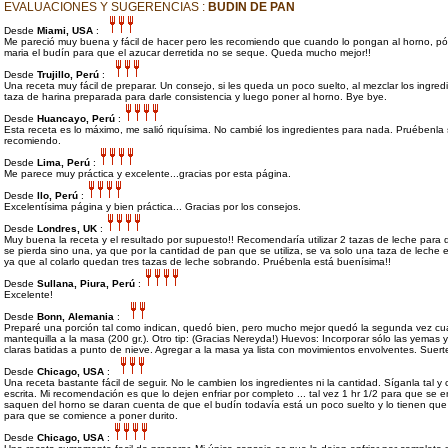
EVALUACIONES Y SUGERENCIAS :
BUDIN DE PAN
Desde
Miami, USA
:
Me pareció muy buena y fácil de hacer pero les recomiendo que cuando lo pongan al horno, p
maria el budín para que el azucar derretida no se seque. Queda mucho mejor!!
Desde
Trujillo, Perú
:
Una receta muy fácil de preparar. Un consejo, si les queda un poco suelto, al mezclar los ingre
taza de harina preparada para darle consistencia y luego poner al horno. Bye bye.
Desde
Huancayo, Perú
:
Esta receta es lo máximo, me salió riquísima. No cambié los ingredientes para nada. Pruébenla 
recomiendo.
Desde
Lima, Perú
:
Me parece muy práctica y excelente...gracias por esta página.
Desde
Ilo, Perú
:
Excelentísima página y bien práctica... Gracias por los consejos.
Desde
Londres, UK
:
Muy buena la receta y el resultado por supuesto!! Recomendaría utilizar 2 tazas de leche para q
se pierda sino una, ya que por la cantidad de pan que se utiliza, se va solo una taza de leche 
ya que al colarlo quedan tres tazas de leche sobrando. Pruébenla está buenísima!!
Desde
Sullana, Piura, Perú
:
Excelente!
Desde
Bonn, Alemania
:
Preparé una porción tal como indican, quedó bien, pero mucho mejor quedó la segunda vez c
mantequilla a la masa (200 gr.). Otro tip: (Gracias Nereyda!) Huevos: Incorporar sólo las yemas y 
claras batidas a punto de nieve. Agregar a la masa ya lista con movimientos envolventes. Suert
Desde
Chicago, USA
:
Una receta bastante fácil de seguir. No le cambien los ingredientes ni la cantidad. Síganla tal y
escrita. Mi recomendación es que lo dejen enfriar por completo ... tal vez 1 hr 1/2 para que se e
saquen del horno se daran cuenta de que el budín todavía está un poco suelto y lo tienen que 
para que se comience a poner durito.
Desde
Chicago, USA
: