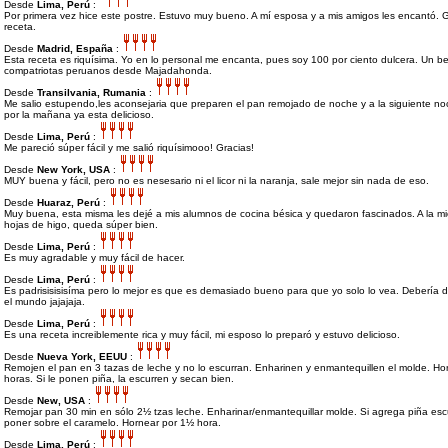
Desde
Lima, Perú
:
Por primera vez hice este postre. Estuvo muy bueno. A mí esposa y a mis amigos les encantó. G
receta.
Desde
Madrid, España
:
Esta receta es riquísima. Yo en lo personal me encanta, pues soy 100 por ciento dulcera. Un b
compatriotas peruanos desde Majadahonda.
Desde
Transilvania, Rumania
:
Me salio estupendo,les aconsejaria que preparen el pan remojado de noche y a la siguiente no
por la mañana ya esta delicioso.
Desde
Lima, Perú
:
Me pareció súper fácil y me salió riquísimooo! Gracias!
Desde
New York, USA
:
MUY buena y fácil, pero no es nesesario ni el licor ni la naranja, sale mejor sin nada de eso.
Desde
Huaraz, Perú
:
Muy buena, esta misma les dejé a mis alumnos de cocina bésica y quedaron fascinados. A la m
hojas de higo, queda súper bien.
Desde
Lima, Perú
:
Es muy agradable y muy fácil de hacer.
Desde
Lima, Perú
:
Es padrisisisisíma pero lo mejor es que es demasiado bueno para que yo solo lo vea. Debería d
el mundo jajajaja.
Desde
Lima, Perú
:
Es una receta increiblemente rica y muy fácil, mi esposo lo preparó y estuvo delicioso.
Desde
Nueva York, EEUU
:
Remojen el pan en 3 tazas de leche y no lo escurran. Enharinen y enmantequillen el molde. Ho
horas. Si le ponen piña, la escurren y secan bien.
Desde
New, USA
:
Remojar pan 30 min en sólo 2½ tzas leche. Enharinar/enmantequillar molde. Si agrega piña escur
poner sobre el caramelo. Hornear por 1½ hora.
Desde
Lima, Perú
: