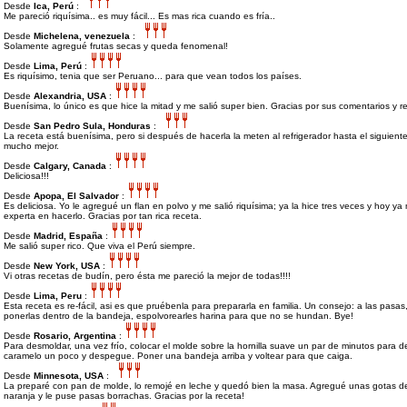
Desde
Ica, Perú
:
Me pareció riquísima.. es muy fácil... Es mas rica cuando es fría..
Desde
Michelena, venezuela
:
Solamente agregué frutas secas y queda fenomenal!
Desde
Lima, Perú
:
Es riquísimo, tenia que ser Peruano... para que vean todos los países.
Desde
Alexandria, USA
:
Buenísima, lo único es que hice la mitad y me salió super bien. Gracias por sus comentarios y r
Desde
San Pedro Sula, Honduras
:
La receta está buenísima, pero si después de hacerla la meten al refrigerador hasta el siguient
mucho mejor.
Desde
Calgary, Canada
:
Deliciosa!!!
Desde
Apopa, El Salvador
:
Es deliciosa. Yo le agregué un flan en polvo y me salió riquísima; ya la hice tres veces y hoy ya
experta en hacerlo. Gracias por tan rica receta.
Desde
Madrid, España
:
Me salió super rico. Que viva el Perú siempre.
Desde
New York, USA
:
Vi otras recetas de budín, pero ésta me pareció la mejor de todas!!!!
Desde
Lima, Peru
:
Esta receta es re-fácil, asi es que pruébenla para prepararla en familia. Un consejo: a las pasas
ponerlas dentro de la bandeja, espolvorearles harina para que no se hundan. Bye!
Desde
Rosario, Argentina
:
Para desmoldar, una vez frío, colocar el molde sobre la hornilla suave un par de minutos para der
caramelo un poco y despegue. Poner una bandeja arriba y voltear para que caiga.
Desde
Minnesota, USA
:
La preparé con pan de molde, lo remojé en leche y quedó bien la masa. Agregué unas gotas d
naranja y le puse pasas borrachas. Gracias por la receta!