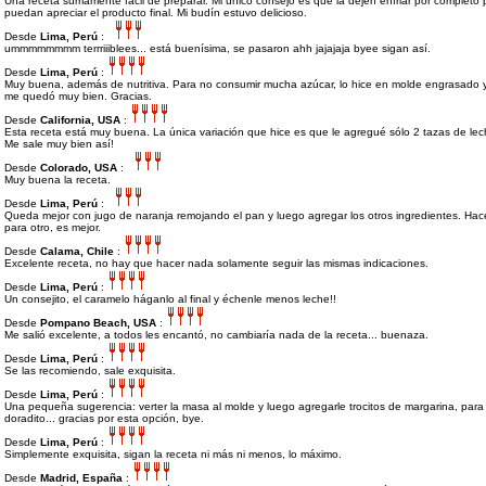
Una receta sumamente facil de preparar. Mi único consejo es que la dejen enfriar por completo
puedan apreciar el producto final. Mi budín estuvo delicioso.
Desde
Lima, Perú
:
ummmmmmmm terrriiiblees... está buenísima, se pasaron ahh jajajaja byee sigan así.
Desde
Lima, Perú
:
Muy buena, además de nutritiva. Para no consumir mucha azúcar, lo hice en molde engrasado 
me quedó muy bien. Gracias.
Desde
California, USA
:
Esta receta está muy buena. La única variación que hice es que le agregué sólo 2 tazas de lech
Me sale muy bien así!
Desde
Colorado, USA
:
Muy buena la receta.
Desde
Lima, Perú
:
Queda mejor con jugo de naranja remojando el pan y luego agregar los otros ingredientes. Hac
para otro, es mejor.
Desde
Calama, Chile
:
Excelente receta, no hay que hacer nada solamente seguir las mismas indicaciones.
Desde
Lima, Perú
:
Un consejito, el caramelo háganlo al final y échenle menos leche!!
Desde
Pompano Beach, USA
:
Me salió excelente, a todos les encantó, no cambiaría nada de la receta... buenaza.
Desde
Lima, Perú
:
Se las recomiendo, sale exquisita.
Desde
Lima, Perú
:
Una pequeña sugerencia: verter la masa al molde y luego agregarle trocitos de margarina, para
doradito... gracias por esta opción, bye.
Desde
Lima, Perú
:
Simplemente exquisita, sigan la receta ni más ni menos, lo máximo.
Desde
Madrid, España
: