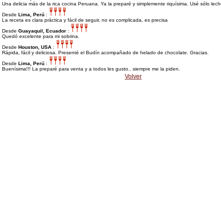
Una delicia más de la rica cocina Peruana. Ya la preparé y simplemente riquísima. Usé sólo lech
Desde
Lima, Perú
:
La receta es clara práctica y fácil de seguir, no es complicada, es precisa
Desde
Guayaquil, Ecuador
:
Quedó excelente para mi sobrina.
Desde
Houston, USA
:
Rápida, fácil y deliciosa. Presenté el Budín acompañado de helado de chocolate. Gracias.
Desde
Lima, Perú
:
Buenísima!!! La preparé para venta y a todos les gusto.. siempre me la piden.
Volver