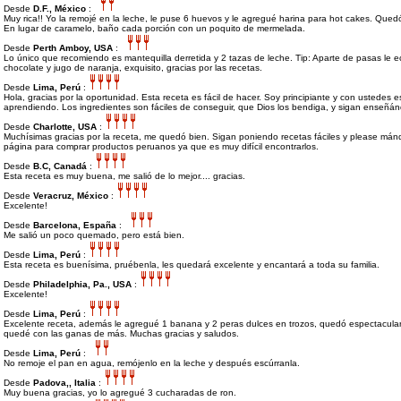
Desde
D.F., México
:
Muy rica!! Yo la remojé en la leche, le puse 6 huevos y le agregué harina para hot cakes. Qued
En lugar de caramelo, baño cada porción con un poquito de mermelada.
Desde
Perth Amboy, USA
:
Lo único que recomiendo es mantequilla derretida y 2 tazas de leche. Tip: Aparte de pasas le e
chocolate y jugo de naranja, exquisito, gracias por las recetas.
Desde
Lima, Perú
:
Hola, gracias por la oportunidad. Esta receta es fácil de hacer. Soy principiante y con ustedes e
aprendiendo. Los ingredientes son fáciles de conseguir, que Dios los bendiga, y sigan enseñá
Desde
Charlotte, USA
:
Muchísimas gracias por la receta, me quedó bien. Sigan poniendo recetas fáciles y please m
página para comprar productos peruanos ya que es muy difícil encontrarlos.
Desde
B.C, Canadá
:
Esta receta es muy buena, me salió de lo mejor.... gracias.
Desde
Veracruz, México
:
Excelente!
Desde
Barcelona, España
:
Me salió un poco quemado, pero está bien.
Desde
Lima, Perú
:
Esta receta es buenísima, pruébenla, les quedará excelente y encantará a toda su familia.
Desde
Philadelphia, Pa., USA
:
Excelente!
Desde
Lima, Perú
:
Excelente receta, además le agregué 1 banana y 2 peras dulces en trozos, quedó espectacular
quedé con las ganas de más. Muchas gracias y saludos.
Desde
Lima, Perú
:
No remoje el pan en agua, remójenlo en la leche y después escúrranla.
Desde
Padova,, Italia
:
Muy buena gracias, yo lo agregué 3 cucharadas de ron.