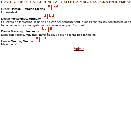
EVALUACIONES Y SUGERENCIAS :
GALLETAS SALADAS PARA ENTREMES
Desde
Boston, Estados Unidos
:
Excelentes!
Desde
Montevideo, Uruguay
:
La receta es fantástica, la hago una vez por semana porque me encantan las galletitas salada
tomamos mate, y estas galletitas son riquísimas para "matear".
Desde
Maracay, Venezuela
:
Excelente receta, muy fácil, también sirve para hacerlas tipo tartaletas.
Desde
México, México
:
Me encantó!
Volver