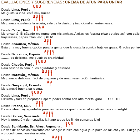
EVALUACIONES Y SUGERENCIAS :
CREMA DE ATUN PARA UNTAR
Desde
Lima, Perú
:
Me gustó la idea, está muy buena.
Desde
Lima, PERÚ
:
Me parece excelente la receta, sale de lo clásico y tradicional en entremeses.
Desde
Callao, Perú
:
Me encantó. El sábado me reúno con mis amigas. A ellas les fascina picar potajes así, con gallet
hojarascas, papas fritas, etc. ¡BIEN!
Desde
Zitacuaro, México
:
Esta una muy buena opción para la gente que le gusta la comida baja en grasa. Gracias por inv
Desde
Barcelona, España
:
..........es deliciosa, me gustó su creatividad
Desde
Chepén, Perú
:
Para salir de lo común, es agradable y deliciosa.
Desde
Mazatlán,, México
:
Me pareció deliciosa, fácil de preparar y de una presentación fantástica.
Desde
Guayaquil, Ecuador
:
Me pareció buena su receta.
Desde
Lima, Perú
:
Rikisimo y facil de preparar. Espero poder contar con otra receta igual ..... SUERTE.
Desde
Fresno, USA
:
Es una idea muy agradable para las personas que buscan alternativas para comerlight .
Desde
Bolivar, Venezuela
:
Hoy la preparé y de maravilla, la hago todos los fin de semanas jeje!
Desde
San Martin, Bs. Aires, Argentina
:
En vez de hervir los pimientos con vinagre lo hice con agua y un poco de azucar y sal. Luego p
y procedí como vuestra receta.