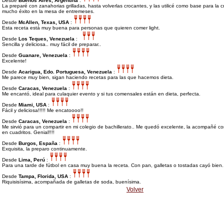
Desde
Buenos Aires, Argentina
:
La preparé con zanahorias grilladas, hasta volverlas crocantes, y las utilicé como base para la 
mucho éxito en la mesa de entremeses.
Desde
McAllen, Texas, USA
:
Esta receta está muy buena para personas que quieren comer light.
Desde
Los Teques, Venezuela
:
Sencilla y deliciosa.. muy fácil de preparar..
Desde
Guanare, Venezuela
:
Excelente!
Desde
Acarigua, Edo. Portuguesa, Venezuela
:
Me parece muy bien, sigan haciendo recetas para las que hacemos dieta.
Desde
Caracas, Venezuela
:
Me encantó, ideal para culaquier evento y si tus comensales están en dieta, perfecta.
Desde
Miami, USA
:
Fácil y deliciosa!!!!! Me encatoooo!!
Desde
Caracas, Venezuela
:
Me sirvió para un compartir en mi colegio de bachillerato.. Me quedó excelente, la acompañé c
en cuadritos. Genial!!!!
Desde
Burgos, España
:
Exquisita, la preparo continuamente.
Desde
Lima, Perú
:
Para una tarde de fútbol en casa muy buena la receta. Con pan, galletas o tostadas cayó bien.
Desde
Tampa, Florida, USA
:
Riquisisísima, acompañada de galletas de soda, buenísima.
Volver