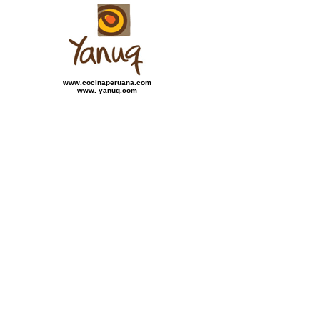
www.cocinaperuana.com
www. yanuq.com