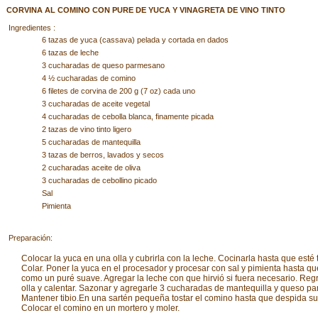
CORVINA AL COMINO CON PURE DE YUCA Y VINAGRETA DE VINO TINTO
Ingredientes :
6 tazas de yuca (cassava) pelada y cortada en dados
6 tazas de leche
3 cucharadas de queso parmesano
4 ½ cucharadas de comino
6 filetes de corvina de 200 g (7 oz) cada uno
3 cucharadas de aceite vegetal
4 cucharadas de cebolla blanca, finamente picada
2 tazas de vino tinto ligero
5 cucharadas de mantequilla
3 tazas de berros, lavados y secos
2 cucharadas aceite de oliva
3 cucharadas de cebollino picado
Sal
Pimienta
Preparación:
Colocar la yuca en una olla y cubrirla con la leche. Cocinarla hasta que esté 
Colar. Poner la yuca en el procesador y procesar con sal y pimienta hasta q
como un puré suave. Agregar la leche con que hirvió si fuera necesario. Regr
olla y calentar. Sazonar y agregarle 3 cucharadas de mantequilla y queso p
Mantener tibio.En una sartén pequeña tostar el comino hasta que despida su 
Colocar el comino en un mortero y moler.