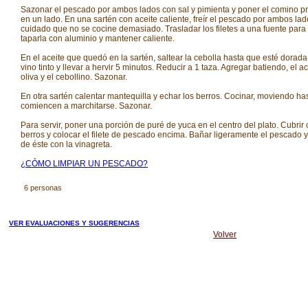
Sazonar el pescado por ambos lados con sal y pimienta y poner el comino 
en un lado. En una sartén con aceite caliente, freír el pescado por ambos lad
cuidado que no se cocine demasiado. Trasladar los filetes a una fuente para
taparla con aluminio y mantener caliente.
En el aceite que quedó en la sartén, saltear la cebolla hasta que esté dorada
vino tinto y llevar a hervir 5 minutos. Reducir a 1 taza. Agregar batiendo, el a
oliva y el cebollino. Sazonar.
En otra sartén calentar mantequilla y echar los berros. Cocinar, moviendo ha
comiencen a marchitarse. Sazonar.
Para servir, poner una porción de puré de yuca en el centro del plato. Cubrir 
berros y colocar el filete de pescado encima. Bañar ligeramente el pescado 
de éste con la vinagreta.
¿CÓMO LIMPIAR UN PESCADO?
6 personas
VER EVALUACIONES Y SUGERENCIAS
Volver