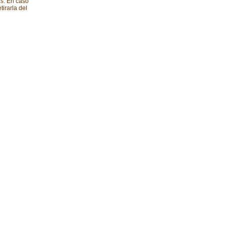
s. En caso
irarla del