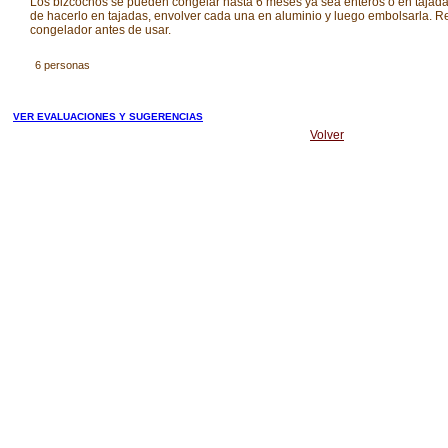
Los bizcochos se pueden congelar hasta 6 meses ya sea enteros o en tajada
de hacerlo en tajadas, envolver cada una en aluminio y luego embolsarla. Ret
congelador antes de usar.
6 personas
VER EVALUACIONES Y SUGERENCIAS
Volver