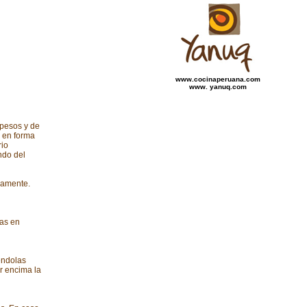
www.cocinaperuana.com
www. yanuq.com
spesos y de
a en forma
rio
ndo del
damente.
das en
éndolas
r encima la