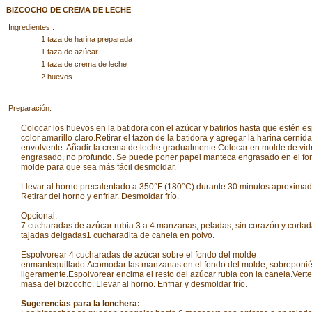
BIZCOCHO DE CREMA DE LECHE
Ingredientes :
1 taza de harina preparada
1 taza de azúcar
1 taza de crema de leche
2 huevos
Preparación:
Colocar los huevos en la batidora con el azúcar y batirlos hasta que estén e
color amarillo claro.Retirar el tazón de la batidora y agregar la harina cernid
envolvente. Añadir la crema de leche gradualmente.Colocar en molde de vid
engrasado, no profundo. Se puede poner papel manteca engrasado en el fo
molde para que sea más fácil desmoldar.
Llevar al horno precalentado a 350°F (180°C) durante 30 minutos aproxima
Retirar del horno y enfriar. Desmoldar frío.
Opcional:
7 cucharadas de azúcar rubia.3 a 4 manzanas, peladas, sin corazón y corta
tajadas delgadas1 cucharadita de canela en polvo.
Espolvorear 4 cucharadas de azúcar sobre el fondo del molde
enmantequillado.Acomodar las manzanas en el fondo del molde, sobreponi
ligeramente.Espolvorear encima el resto del azúcar rubia con la canela.Verte
masa del bizcocho. Llevar al horno. Enfriar y desmoldar frío.
Sugerencias para la lonchera: