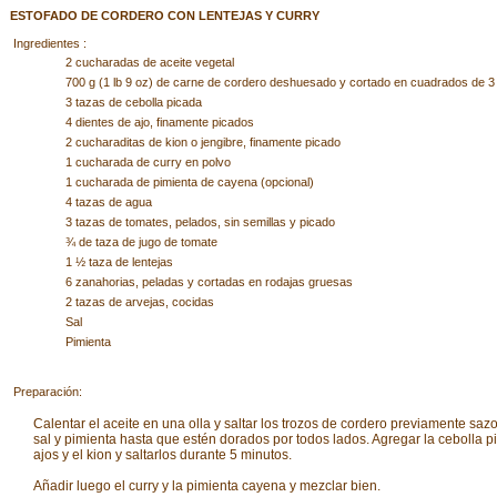
ESTOFADO DE CORDERO CON LENTEJAS Y CURRY
Ingredientes :
2 cucharadas de aceite vegetal
700 g (1 lb 9 oz) de carne de cordero deshuesado y cortado en cuadrados de 3
3 tazas de cebolla picada
4 dientes de ajo, finamente picados
2 cucharaditas de kion o jengibre, finamente picado
1 cucharada de curry en polvo
1 cucharada de pimienta de cayena (opcional)
4 tazas de agua
3 tazas de tomates, pelados, sin semillas y picado
¾ de taza de jugo de tomate
1 ½ taza de lentejas
6 zanahorias, peladas y cortadas en rodajas gruesas
2 tazas de arvejas, cocidas
Sal
Pimienta
Preparación:
Calentar el aceite en una olla y saltar los trozos de cordero previamente sa
sal y pimienta hasta que estén dorados por todos lados. Agregar la cebolla p
ajos y el kion y saltarlos durante 5 minutos.
Añadir luego el curry y la pimienta cayena y mezclar bien.