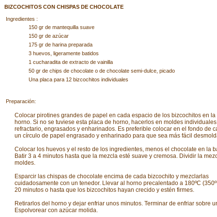
BIZCOCHITOS CON CHISPAS DE CHOCOLATE
Ingredientes :
150 gr de mantequilla suave
150 gr de azúcar
175 gr de harina preparada
3 huevos, ligeramente batidos
1 cucharadita de extracto de vainilla
50 gr de chips de chocolate o de chocolate semi-dulce, picado
Una placa para 12 bizcochitos individuales
Preparación:
Colocar pirotines grandes de papel en cada espacio de los bizcochitos en la
horno. Si no se tuviese esta placa de horno, hacerlos en moldes individuales
refractario, engrasados y enharinados. Es preferible colocar en el fondo de 
un círculo de papel engrasado y enharinado para que sea más fácil desmold
Colocar los huevos y el resto de los ingredientes, menos el chocolate en la b
Batir 3 a 4 minutos hasta que la mezcla esté suave y cremosa. Dividir la mezc
moldes.
Esparcir las chispas de chocolate encima de cada bizcochito y mezclarlas
cuidadosamente con un tenedor. Llevar al horno precalentado a 180ºC (350º
20 minutos o hasta que los bizcochitos hayan crecido y estén firmes.
Retirarlos del horno y dejar enfriar unos minutos. Terminar de enfriar sobre una
Espolvorear con azúcar molida.