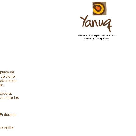
www.cocinaperuana.com
www. yanuq.com
 placa de
 de vidrio
cada molde
ar.
atidora.
la entre los
F) durante
 rejilla.