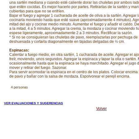
una sartén mediana y cuando esté caliente dorar las chuletas por ambos lad
que estén cocidas. Es mejor hacerlo por partes. Retirarlas de la sartén y man
cubiertas para que no se enfríen.
Bajar el fuego y agregar 1 cucharada de aceite de oliva a la sartén. Agregar l
cocinarla moviendo hasta que esté suave (aproximadamente 4 minutos). Agr
mitad del ajo y cocinar medio minuto. Aumentar el fuego y añadir el caldo. De
a la mitad, 4 a 5 minutos. Agregar la crema, la mostaza y cocinar moviendo h
espese ligeramente, aproximadamente 2 a 3 minutos. Rectificar la sazón.
* Si no se consiguieran las chuletas de pavo, reemplazarlas por pechuga de
deshuesada y cortarla diagonalmente en tajadas delgadas de ½ cm.
Espinacas:
Calentar a fuego medio, en otra sartén, 1 cucharada de aceite. Agregar el aj
freír, moviendo, unos segundos. Agregar la espinaca y tapar la olla o sartén.
ocasionalmente hasta que la espinaca se haya marchitado. Agregar el jugo d
mover y retirar del fuego. Sazonar.
Para servir acomodar la espinaca en el centro de los platos. Colocar encima 
de pavo y bañar con la salsa de mostaza. Espolvorear el perejil encima.
4 personas
VER EVALUACIONES Y SUGERENCIAS
Volver