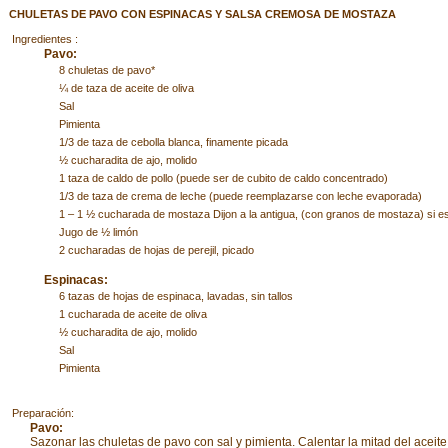
CHULETAS DE PAVO CON ESPINACAS Y SALSA CREMOSA DE MOSTAZA
Ingredientes :
Pavo:
8 chuletas de pavo*
¼ de taza de aceite de oliva
Sal
Pimienta
1/3 de taza de cebolla blanca, finamente picada
½ cucharadita de ajo, molido
1 taza de caldo de pollo (puede ser de cubito de caldo concentrado)
1/3 de taza de crema de leche (puede reemplazarse con leche evaporada)
1 – 1 ½ cucharada de mostaza Dijon a la antigua, (con granos de mostaza) si es
Jugo de ½ limón
2 cucharadas de hojas de perejil, picado
Espinacas:
6 tazas de hojas de espinaca, lavadas, sin tallos
1 cucharada de aceite de oliva
½ cucharadita de ajo, molido
Sal
Pimienta
Preparación:
Pavo:
Sazonar las chuletas de pavo con sal y pimienta. Calentar la mitad del aceite