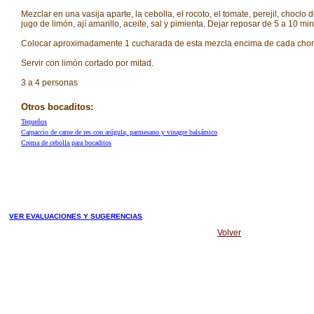
Mezclar en una vasija aparte, la cebolla, el rocoto, el tomate, perejil, choclo
jugo de limón, ají amarillo, aceite, sal y pimienta. Dejar reposar de 5 a 10 min
Colocar aproximadamente 1 cucharada de esta mezcla encima de cada chor
Servir con limón cortado por mitad.
3 a 4 personas
Otros bocaditos:
Tequeños
Carpaccio de carne de res con arúgula, parmesano y vinagre balsámico
Crema de cebolla para bocaditos
VER EVALUACIONES Y SUGERENCIAS
Volver