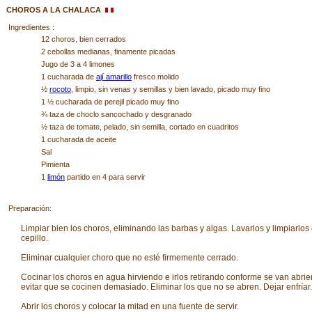
CHOROS A LA CHALACA
Ingredientes :
12 choros, bien cerrados
2 cebollas medianas, finamente picadas
Jugo de 3 a 4 limones
1 cucharada de
ají amarillo
fresco molido
½
rocoto
, limpio, sin venas y semillas y bien lavado, picado muy fino
1 ½ cucharada de perejil picado muy fino
¾ taza de choclo sancochado y desgranado
½ taza de tomate, pelado, sin semilla, cortado en cuadritos
1 cucharada de aceite
Sal
Pimienta
1
limón
partido en 4 para servir
Preparación:
Limpiar bien los choros, eliminando las barbas y algas. Lavarlos y limpiarlos
cepillo.
Eliminar cualquier choro que no esté firmemente cerrado.
Cocinar los choros en agua hirviendo e irlos retirando conforme se van abri
evitar que se cocinen demasiado. Eliminar los que no se abren. Dejar enfríar.
Abrir los choros y colocar la mitad en una fuente de servir.