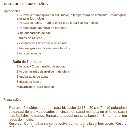
BIZCOCHO DE CUMPLEAÑOS
Ingredientes :
1 ½ taza de mantequilla sin sal, suave, a temperatura de ambiente + mantequilla
engrasar los moldes
4 ½ taza de harina + harina extra para enharinar los moldes
1 ½ cucharada de polvo de hornear
¼ de cucharadita de sal
3 tazas de azúcar
2 cucharaditas de esencia de vainilla
6 huevos grandes, ligeramente batidos
1 ½ taza de leche
Baño de 7 minutos:
1 ¼ taza + 2 cucharadas de azúcar
1 ½ cucharadas de miel de maíz clara
3 cucharadas de agua
5 claras de huevo
Manjarblanco, para rellenar
Preparación:
Engrasar 2 moldes redondos para bizcocho de 18 – 20 cm (9 – 10 pulgadas)
pulgadas) de alto y colocarles un círculo de papel manteca en el fondo para
más fácil desmoldarlos. Engrasar el papel manteca también. Enharinar el fon
lados del molde.
Reservar. Cernir la harina con el polvo de hornear y la sal tres veces. Reserv