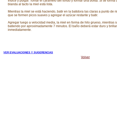
índice y pulgar. Tomar el caramelo del fondo y formar una bolita. Si se forma
blanda al tacto la miel está lista.
Mientras la miel se está haciendo, batir en la batidora las claras a punto de 
que se formen picos suaves y agregar el azúcar restante y batir.
Agregar luego a velocidad media, la miel en forma de hilo grueso, mientras 
batiendo por aproximadamente 7 minutos. El baño deberá estar duro y brilla
inmediatamente.
VER EVALUACIONES Y SUGERENCIAS
Volver