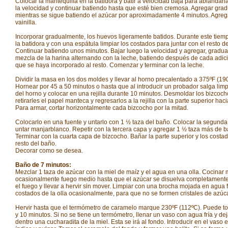
Colocar la mantequilla en la batidora y batir a velocidad baja para ablandar
la velocidad y continuar batiendo hasta que esté bien cremosa. Agregar gra
mientras se sigue batiendo el azúcar por aproximadamente 4 minutos. Agreg
vainilla.
Incorporar gradualmente, los huevos ligeramente batidos. Durante este tiem
la batidora y con una espátula limpiar los costados para juntar con el resto d
Continuar batiendo unos minutos. Bajar luego la velocidad y agregar, gradua
mezcla de la harina alternando con la leche, batiendo después de cada adic
que se haya incorporado al resto. Comenzar y terminar con la leche.
Dividir la masa en los dos moldes y llevar al horno precalentado a 375ºF (19
Hornear por 45 a 50 minutos o hasta que al introducir un probador salga limpi
del horno y colocar en una rejilla durante 10 minutos. Desmoldar los bizcoch
retirarles el papel manteca y regresarlos a la rejilla con la parte superior haci
Para armar, cortar horizontalmente cada bizcocho por la mitad.
Colocarlo en una fuente y untarlo con 1 ½ taza del baño. Colocar la segunda
untar manjarblanco. Repetir con la tercera capa y agregar 1 ½ taza más de b
Terminar con la cuarta capa de bizcocho. Bañar la parte superior y los costa
resto del baño.
Decorar como se desea.
Baño de 7 minutos:
Mezclar 1 taza de azúcar con la miel de maíz y el agua en una olla. Cocinar
ocasionalmente fuego medio hasta que el azúcar se disuelva completament
el fuego y llevar a hervir sin mover. Limpiar con una brocha mojada en agua f
costados de la olla ocasionalmente, para que no se formen cristales de azúca
Hervir hasta que el termómetro de caramelo marque 230ºF (112ºC). Puede to
y 10 minutos. Si no se tiene un termómetro, llenar un vaso con agua fría y dej
dentro una cucharadita de la miel. Esta se irá al fondo. Introducir en el vaso 