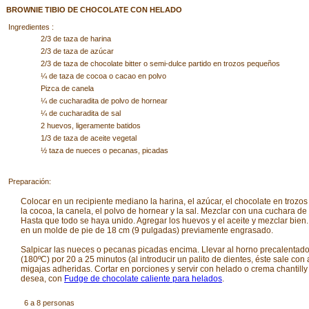
BROWNIE TIBIO DE CHOCOLATE CON HELADO
Ingredientes :
2/3 de taza de harina
2/3 de taza de azúcar
2/3 de taza de chocolate bitter o semi-dulce partido en trozos pequeños
¼ de taza de cocoa o cacao en polvo
Pizca de canela
¼ de cucharadita de polvo de hornear
¼ de cucharadita de sal
2 huevos, ligeramente batidos
1/3 de taza de aceite vegetal
½ taza de nueces o pecanas, picadas
Preparación:
Colocar en un recipiente mediano la harina, el azúcar, el chocolate en trozo
la cocoa, la canela, el polvo de hornear y la sal. Mezclar con una cuchara d
Hasta que todo se haya unido. Agregar los huevos y el aceite y mezclar bien.
en un molde de pie de 18 cm (9 pulgadas) previamente engrasado.
Salpicar las nueces o pecanas picadas encima. Llevar al horno precalentad
(180ºC) por 20 a 25 minutos (al introducir un palito de dientes, éste sale con
migajas adheridas. Cortar en porciones y servir con helado o crema chantilly 
desea, con
Fudge de chocolate caliente para helados
.
6 a 8 personas