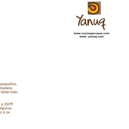
www.cocinaperuana.com
www. yanuq.com
s pequeños,
e madera.
 Verter todo
o a 350ºF
 algunas
y si se