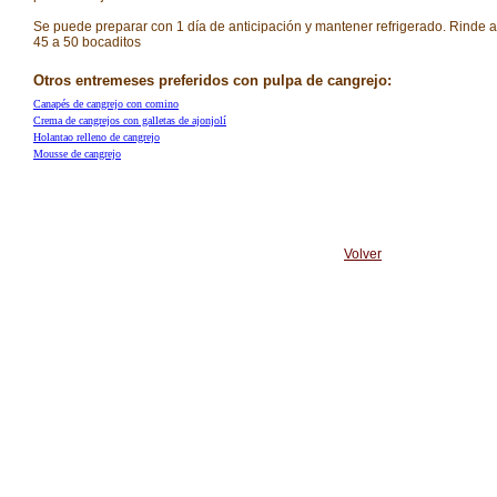
Se puede preparar con 1 día de anticipación y mantener refrigerado. Rinde 
45 a 50 bocaditos
Otros entremeses preferidos con pulpa de cangrejo:
Canapés de cangrejo con comino
Crema de cangrejos con galletas de ajonjolí
Holantao relleno de cangrejo
Mousse de cangrejo
Volver