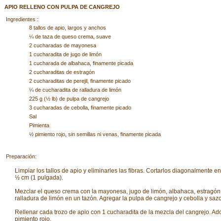
APIO RELLENO CON PULPA DE CANGREJO
Ingredientes :
8 tallos de apio, largos y anchos
¼ de taza de queso crema, suave
2 cucharadas de mayonesa
1 cucharadita de jugo de limón
1 cucharada de albahaca, finamente picada
2 cucharaditas de estragón
2 cucharaditas de perejil, finamente picado
¼ de cucharadita de ralladura de limón
225 g (½ lb) de pulpa de cangrejo
3 cucharadas de cebolla, finamente picado
Sal
Pimienta
½ pimiento rojo, sin semillas ni venas, finamente picada
Preparación:
Limpiar los tallos de apio y eliminarles las fibras. Cortarlos diagonalmente en
½ cm (1 pulgada).
Mezclar el queso crema con la mayonesa, jugo de limón, albahaca, estragón, 
ralladura de limón en un tazón. Agregar la pulpa de cangrejo y cebolla y saz
Rellenar cada trozo de apio con 1 cucharadita de la mezcla del cangrejo. Ad
pimiento rojo.