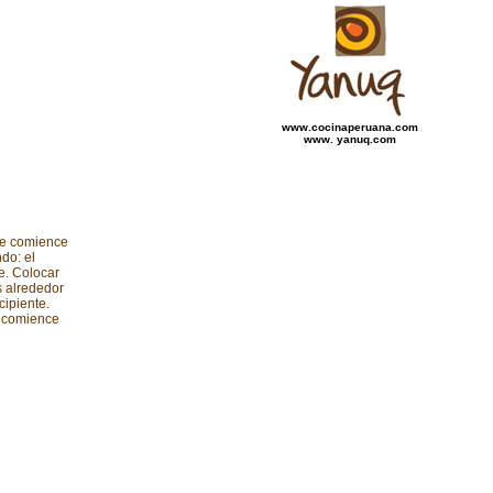
www.cocinaperuana.com
www. yanuq.com
ue comience
do: el
e. Colocar
s alrededor
cipiente.
e comience