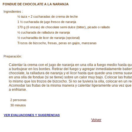
FONDUE DE CHOCOLATE A LA NARANJA
Ingredientes :
½ taza + 2 cucharadas de crema de leche
1 ½ cucharada de jugo fresco de naranja
170 g (6 onzas) de chocolate semi dulce (bitter), picado o rallado
½ cucharada de ralladura de naranja
½ cucharadita de licor de naranja (opcional)
Trozos de bizcocho, fresas, peras en gajos, manzanas
Preparación:
Calentar la crema con el jugo de naranja en una olla a fuego medio hasta q
a burbujear en los bordes. Retirar del fuego y agregar inmediatamente batien
chocolate, la ralladura de naranja y el licor hasta que quede una crema suav
en una olla de fondue (si se tiene) sobre un calor muy bajo. Colocar las fruta
lo mismo que los trozos de bizcocho. Si no se tuviera la olla, colocar en un re
Acomodar las frutas de la misma manera y calentar ligeramente una vez qu
a enfriarse.
2 personas
30 minutos
VER EVALUACIONES Y SUGERENCIAS
Volver