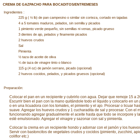
CREMA DE GAZPACHO PARA BOCADITOS/ENTREMESES
Ingredientes :
225 g ( ½ lb) de pan campesino o similar sin corteza, cortado en tajadas
4 a 5 tomates maduros, pelados, sin semilla y picados
1 pimiento verde pequeño, sin semillas ni venas, picado grueso
3 dientes de ajo, pelados y finamente picados
2 huevos crudos
Sal
Pimienta
½ taza de aceite de oliva
¼ de taza de vinagre tinto o blanco
115 g (4 oz) de jamón serrano, picado (opcional)
2 huevos cocidos, pelados, y picados gruesos (opcional)
Preparación:
Colocar el pan en un recipiente y cubrirlo con agua. Dejar que remoje 15 a 2
Escurrir bien el pan con la mano quitándole todo el líquido y colocarlo en u
o en una licuadora con los tomates, el pimiento y el ajo. Procesar o licuar ha
suave. Agregar los huevos crudos y 1 cucharadita de sal y procesar. Con el 
funcionando agregar gradualmente el aceite hasta que todo se incorpore y l
esté emulsionado. Agregar el vinagre y sazonar con sal y pimienta.
Colocar la crema en un recipiente hondo y adornar con el jamón y los huevo
Servir con bastoncitos de vegetales crudos y cocidos (pimiento, zucchini, apio
coliflor etc.)