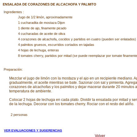
ENSALADA DE CORAZONES DE ALCACHOFA Y PALMITO
Ingredientes :
Jugo de 1/2 limón, aproximadamente
1 cucharadita de mostaza Dijon
1 diente de ajo, finamente picado
4 cucharadas de aceite de oliva
4 corazones de alcachofa, cocidos y partidos en cuatro (pueden ser enlatados)
4 palmitos gruesos, escurridos cortados en tajadas
4 hojas de lechuga, enteras
8 tomates cherry, partidos por mitad (se puede reemplazar por tomate finament
Preparación:
Mezclar el jugo de limón con la mostaza y el ajo en un recipiente mediano. A
gradualmente, el aceite mientras se bate. Sazonar con sal y pimienta. Agrega
corazones de alcachofas y los palmitos y dejar macerar durante 20 minutos 
temperatura de ambiente.
Colocar 2 hojas de lechuga en cada plato. Dividir la ensalada por mitad y se
de la lechuga. Decorar con los tomates cherry. Rociar con el resto del aliño.
2 personas
VER EVALUACIONES Y SUGERENCIAS
Volver