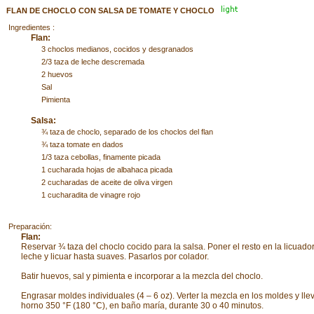
FLAN DE CHOCLO CON SALSA DE TOMATE Y CHOCLO
Ingredientes :
Flan:
3 choclos medianos, cocidos y desgranados
2/3 taza de leche descremada
2 huevos
Sal
Pimienta
Salsa:
¾ taza de choclo, separado de los choclos del flan
¾ taza tomate en dados
1/3 taza cebollas, finamente picada
1 cucharada hojas de albahaca picada
2 cucharadas de aceite de oliva virgen
1 cucharadita de vinagre rojo
Preparación:
Flan:
Reservar ¾ taza del choclo cocido para la salsa. Poner el resto en la licuado
leche y licuar hasta suaves. Pasarlos por colador.
Batir huevos, sal y pimienta e incorporar a la mezcla del choclo.
Engrasar moldes individuales (4 – 6 oz). Verter la mezcla en los moldes y llev
horno 350 °F (180 °C), en baño maría, durante 30 o 40 minutos.