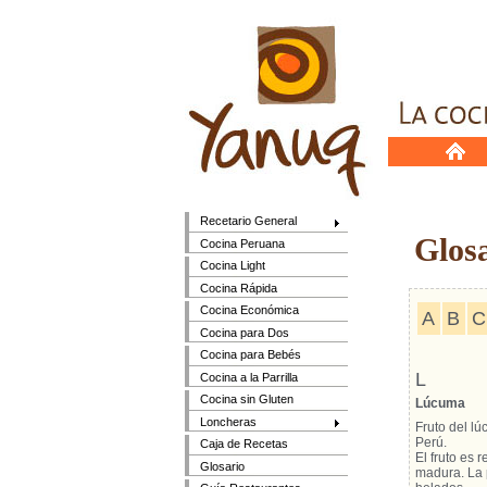
Recetario General
Glosar
Cocina Peruana
Cocina Light
Cocina Rápida
Cocina Económica
A
B
C
Cocina para Dos
Cocina para Bebés
L
Cocina a la Parrilla
Cocina sin Gluten
Lúcuma
Loncheras
Fruto del l
Perú.
Caja de Recetas
El fruto es
Glosario
madura. La p