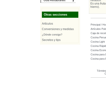
helados.
Guía Restaurantes
Es una fruta
hierro).
Otras secciones
Artículos
Principal / H
Conversiones y medidas
Artículos Pub
Caja de rece
¿Dónde consigo?
Cocina Peru
Secretos y tips
Cocina Light
Cocina Rápi
Cocina Econ
Cocina para
Cocina para
Término
C