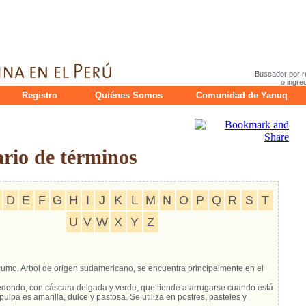
Buscador por r
o ingre
Registro
Quiénes Somos
Comunidad de Yanuq
io de términos
D
E
F
G
H
I
J
K
L
M
N
O
P
Q
R
S
T
U
V
W
X
Y
Z
úcumo. Arbol de origen sudamericano, se encuentra principalmente en el
 redondo, con cáscara delgada y verde, que tiende a arrugarse cuando está
ulpa es amarilla, dulce y pastosa. Se utiliza en postres, pasteles y