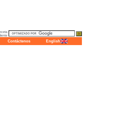
eceta
diente
Contáctenos
English