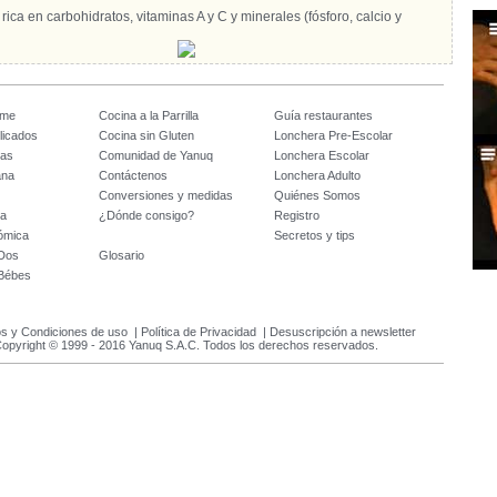
 rica en carbohidratos, vitaminas A y C y minerales (fósforo, calcio y
ome
Cocina a la Parrilla
Guía restaurantes
licados
Cocina sin Gluten
Lonchera Pre-Escolar
tas
Comunidad de Yanuq
Lonchera Escolar
ana
Contáctenos
Lonchera Adulto
Conversiones y medidas
Quiénes Somos
da
¿Dónde consigo?
Registro
ómica
Secretos y tips
 Dos
Glosario
 Bébes
s y Condiciones de uso
|
Política de Privacidad
|
Desuscripción a newsletter
opyright © 1999 - 2016 Yanuq S.A.C. Todos los derechos reservados.