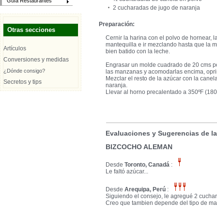
Guía Restaurantes
2 cucharadas de jugo de naranja
Preparación:
Otras secciones
Cernir la harina con el polvo de hornear, l
mantequilla e ir mezclando hasta que la 
Artículos
bien batido con la leche.
Conversiones y medidas
Engrasar un molde cuadrado de 20 cms por
¿Dónde consigo?
las manzanas y acomodarlas encima, oprim
Mezclar el resto de la azúcar con la canel
Secretos y tips
naranja.
Llevar al horno precalentado a 350ºF (18
Evaluaciones y Sugerencias de l
BIZCOCHO ALEMAN
Desde
Toronto, Canadá
:
Le faltó azúcar...
Desde
Arequipa, Perú
:
Siguiendo el consejo, le agregué 2 cucha
Creo que tambien depende del tipo de m