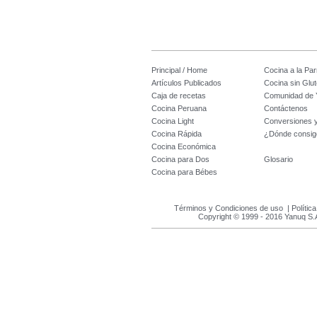
Principal / Home
Cocina a la Parr
Artículos Publicados
Cocina sin Glu
Caja de recetas
Comunidad de 
Cocina Peruana
Contáctenos
Cocina Light
Conversiones 
Cocina Rápida
¿Dónde consig
Cocina Económica
Cocina para Dos
Glosario
Cocina para Bébes
Términos y Condiciones de uso
|
Polític
Copyright © 1999 - 2016 Yanuq S.