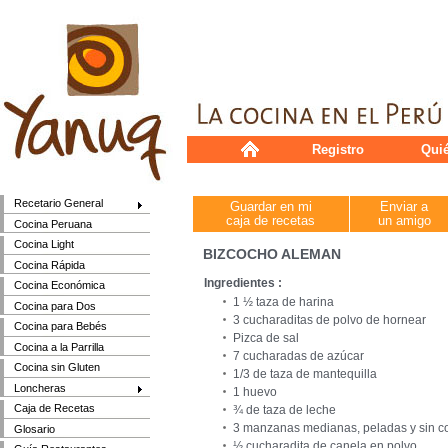
Registro
Qui
Recetario General
Guardar en mi
Enviar a
caja de recetas
un amigo
Cocina Peruana
Cocina Light
BIZCOCHO ALEMAN
Cocina Rápida
Ingredientes :
Cocina Económica
1 ½ taza de harina
Cocina para Dos
3 cucharaditas de polvo de hornear
Cocina para Bebés
Pizca de sal
Cocina a la Parrilla
7 cucharadas de azúcar
Cocina sin Gluten
1/3 de taza de mantequilla
Loncheras
1 huevo
Caja de Recetas
¾ de taza de leche
3 manzanas medianas, peladas y sin co
Glosario
½ cucharadita de canela en polvo