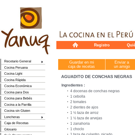
Registro
Qui
Recetario General
Guardar en mi
Enviar a
caja de recetas
un amigo
Cocina Peruana
Cocina Light
AGUADITO DE CONCHAS NEGRAS
Cocina Rápida
Ingredientes :
Cocina Económica
4 docenas de conchas negras
Cocina para Dos
1 cebolla
Cocina para Bebés
2 tomates
Cocina a la Parrilla
2 dientes de ajos
Cocina sin Gluten
1 ½ taza de arroz
Loncheras
1 ½ taza de arvejas
Caja de Recetas
1 zanahoria
1 choclo
Glosario
1 taza de culantro, picado