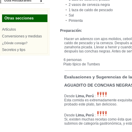
Guía Restaurantes
2 vasos de cerveza negra
1 taza de caldo de pescado
Sal
Otras secciones
Pimienta
Artículos
Preparación:
Conversiones y medidas
Hacer un aderezo con ajos molidos, cebol
caldo de pescado y la cerveza. Después a
¿Dónde consigo?
zanahoria picada. Llevar a hervir y cuando
Secretos y tips
después las conchas negras. Antes de serv
6 personas
Plato típico de Tumbes
Evaluaciones y Sugerencias de l
AGUADITO DE CONCHAS NEGRA
Desde
Lima, Perú
:
Esta comida es extremadamente exquisita,
probado este plato, tan delicioso.
Desde
Lima, Perú
:
Si, existen muchas recetas como ésta que
subimos de categoría gastronómica, y esta